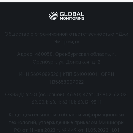
Общество с ограниченной ответственностью «Джи
Эм Трейд»
Адрес:
460058, Оренбургская область, г.
Оренбург, ул. Донецкая, д. 2
ИНН
5609089526
| КПП
561001001
| ОГРН
1135658007022
ОКВЭД:
62.01 (основной); 46.90; 47.91; 47.91.2; 62.02;
62.02.1; 63.11; 63.11.1; 63.12; 95.11
Коды деятельности в области информационных
технологий, утвержденные приказом Минцифры
РФ от 11 мая 2023 г. № 449 от 11.05.2023: 1.01